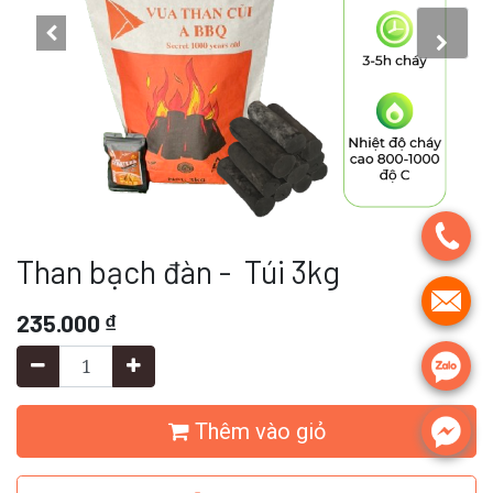
.
Than bạch đàn - Túi 3kg
.
235.000
₫
.
.
Thêm vào giỏ