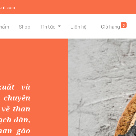
ail.com
0
phẩm
Shop
Tin tức
Liên hệ
Giỏ hàng
uất và
chuyên
 về than
ạch đàn,
han gáo