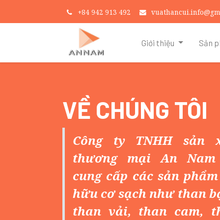
+
84 942 913 492
vuathancui.info@gm
Giới thiệu
Sản 
VỀ CHÚNG TÔI
Công ty TNHH sản x
thương mại An Nam 
cung cấp các sản phẩm
hữu cơ sạch như than b
than vải, than cam, t