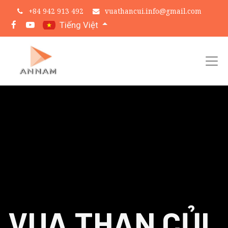
+
84 942 913 492
vuathancui.info@gmail.com
Tiếng Việt
VUA THAN CỦI