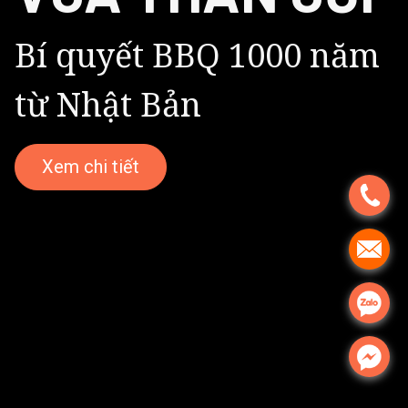
Bí quyết BBQ 1000 năm
từ Nhật Bản
Xem chi tiết
.
.
.
.