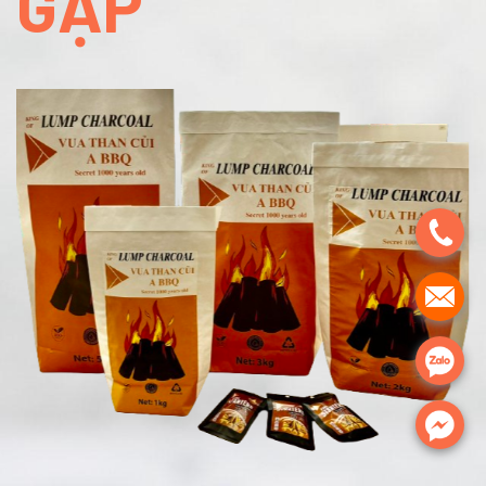
GẶP
.
.
.
.