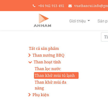
+
84 942 913 492
vuathancui.info@gm
Giới thiệu
Sản 
Tất cả sản phẩm
Than nướng BBQ
Than hoạt tính
Than lọc nước
Than khử mùi tủ lạnh
Than khử mùi đa
năng
Phụ kiện