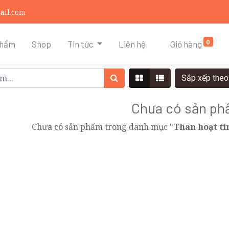
ail.com
0
phẩm
Shop
Tin tức
Liên hệ
Giỏ hàng
Sắp xếp the
Chưa có sản p
Chưa có sản phẩm trong danh mục "
Than hoạt tí