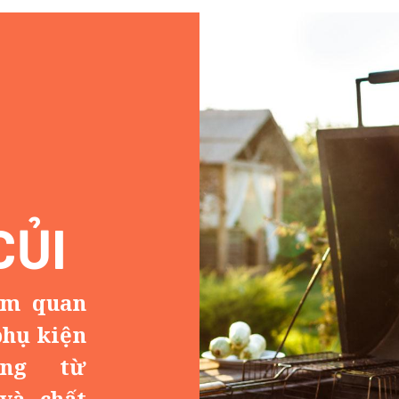
CỦI
am quan
phụ kiện
ng từ
và chất