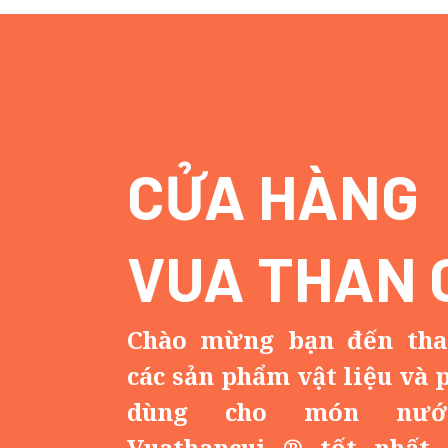
CỬA HÀNG
VUA THAN 
Chào mừng bạn đến th
các sản phẩm vật liệu và 
dùng cho món nướ
Vuathancui ® tốt nhất 