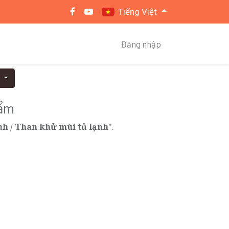
Tiếng Việt
Đăng nhập
o
hẩm
nh / Than khử mùi tủ lạnh
".