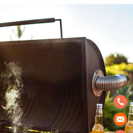
`
.
.