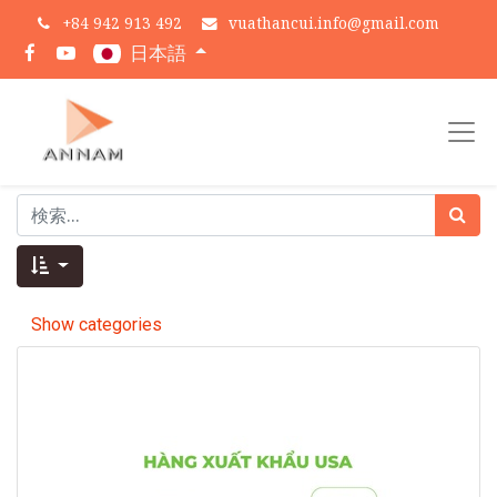
+
84 942 913 492
vuathancui.info@gmail.com
日本語
Show categories