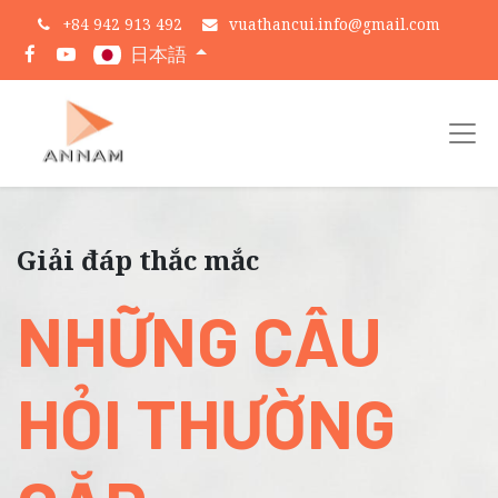
+
84 942 913 492
vuathancui.info@gmail.com
日本語
Giải đáp thắc mắc
NHỮNG CÂU
HỎI THƯỜNG