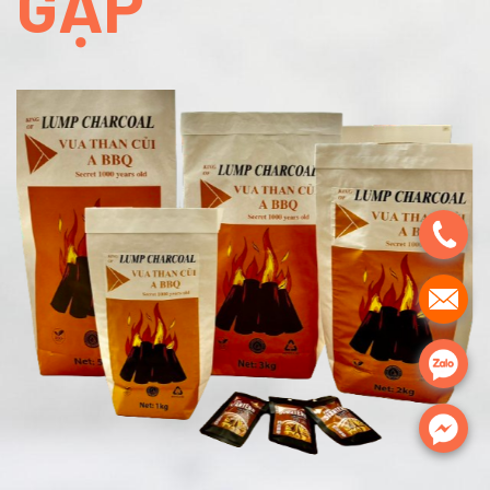
GẶP
.
.
.
.