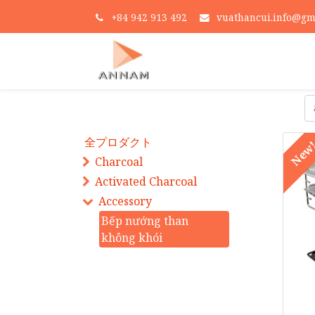
+
84 942 913 492
vuathancui.info@gm
全プロダクト
New
Charcoal
Activated Charcoal
Accessory
Bếp nướng than
không khói