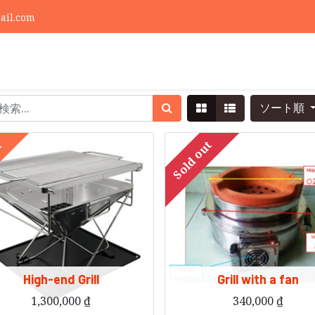
ail.com
ソート順
!
Sold out
High-end Grill
Grill with a fan
1,300,000
₫
340,000
₫
グリルは100％高級ステンレス鋼で作られており、最適なコンパクト設計で、家族の食事や屋外パーティーを非常に美味しく簡単にします。
セラミック製オーブン口とステンレス製カバーの 2 つの部品が含まれてい
ファン付き木炭ストーブは石炭の節約に役立ちます