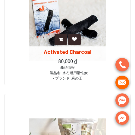
Activated Charcoal
80,000
₫
.
商品情報
- 製品名: 水ろ過用活性炭
- ブランド: 炭の王
.
- 活性炭の保存 - キングチャコールを 2 ～ 3 週間ごとに再沸騰させて、フ
ィルターの細孔を開いた状態に保ちます。
・使用期限：使用日より6ヶ月
.
.