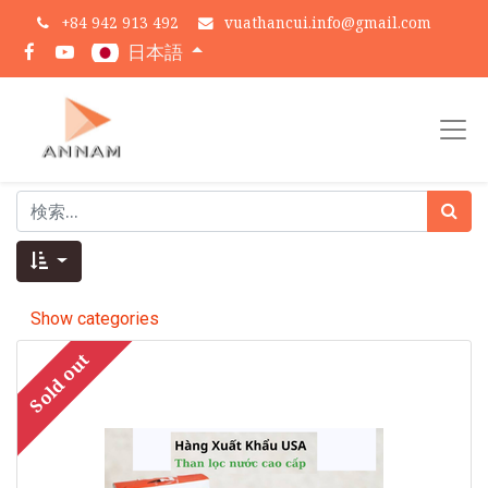
+
84 942 913 492
vuathancui.info@gmail.com
日本語
Show categories
Sold out