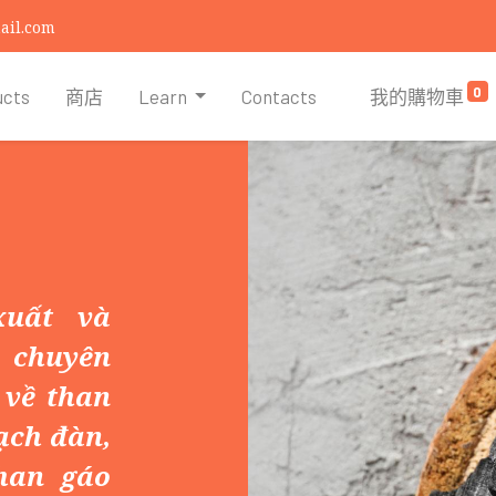
ail.com
0
ucts
商店
Learn
Contacts
我的購物車
uất và
chuyên
 về than
ạch đàn,
han gáo