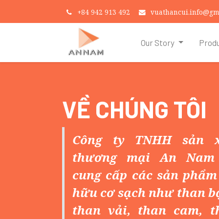
+
84 942 913 492
vuathancui.info@gm
Our Story
Prod
VỀ CHÚNG TÔI
Công ty TNHH sản x
thương mại An Nam 
cung cấp các sản phẩm
hữu cơ sạch như than b
than vải, than cam, t