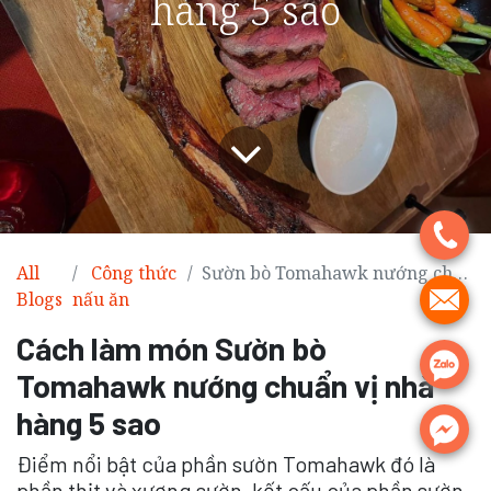
hàng 5 sao
.
All
Công thức
Sườn bò Tomahawk nướng chuẩn vị nhà hàng 5 sao
.
Blogs
nấu ăn
Cách làm món Sườn bò
.
Tomahawk nướng chuẩn vị nhà
hàng 5 sao
.
Điểm nổi bật của phần sườn Tomahawk đó là
phần thịt và xương sườn, kết cấu của phần sườn