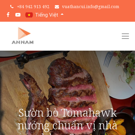
+
84 942 913 492
vuathancui.info@gmail.com
Tiếng Việt
Sườn bò Tomahawk
nướng chuẩn vị nhà