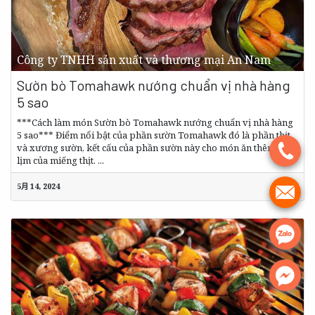
Công ty TNHH sản xuất và thương mại An Nam
Sườn bò Tomahawk nướng chuẩn vị nhà hàng
5 sao
***Cách làm món Sườn bò Tomahawk nướng chuẩn vị nhà hàng
5 sao*** Điểm nổi bật của phần sườn Tomahawk đó là phần thịt
và xương sườn, kết cấu của phần sườn này cho món ăn thêm ngọt
.
lịm của miếng thịt. ...
5月 14, 2024
.
.
.