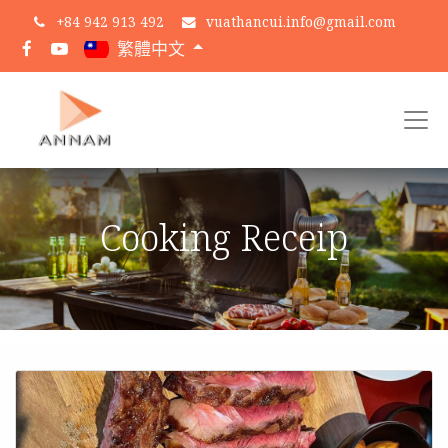
+
84 942 913 492
vuathancui.info@gmail.com
繁體中文
Cooking Receip