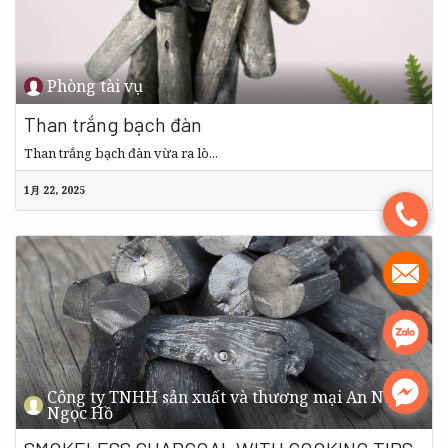
Phòng tài vụ
Than trắng bạch đàn
Than trắng bạch đàn vừa ra lò...
1月 22, 2025
.
.
.
.
Công ty TNHH sản xuất và thương mại An Nam,
Ngọc Hồ