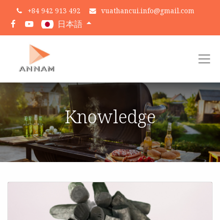
+
84 942 913 492
vuathancui.info@gmail.com
日本語
Knowledge