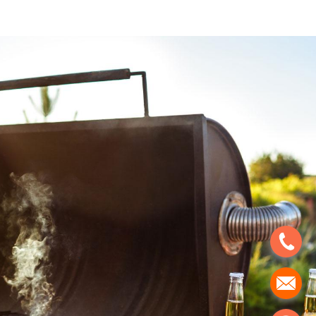
.
`
.