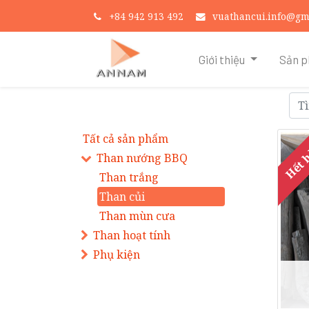
+
84 942 913 492
vuathancui.info@gm
Giới thiệu
Sản 
Tất cả sản phẩm
Hết 
Than nướng BBQ
Than trắng
Than củi
Than mùn cưa
Than hoạt tính
Phụ kiện