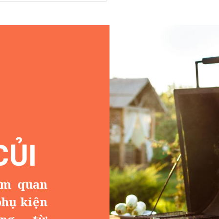
CỦI
am quan
phụ kiện