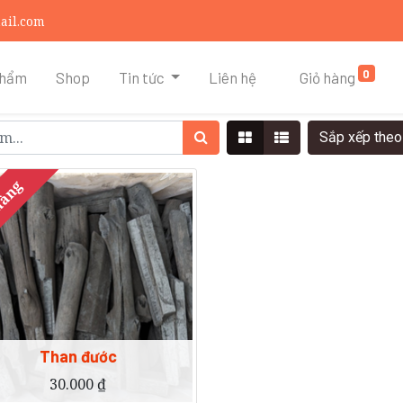
ail.com
0
phẩm
Shop
Tin tức
Liên hệ
Giỏ hàng
Sắp xếp the
hàng
Than đước
30.000
₫