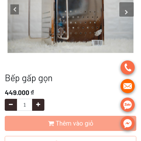
.
Bếp gấp gọn
.
449.000
₫
.
.
Thêm vào giỏ